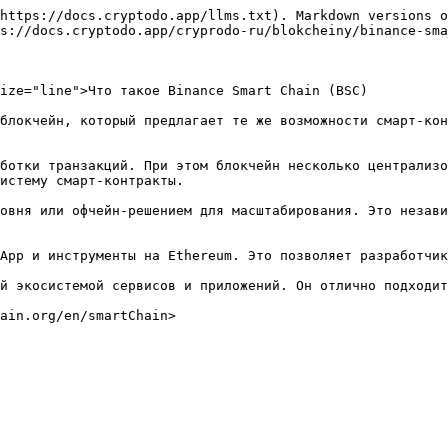
https://docs.cryptodo.app/llms.txt). Markdown versions o
s://docs.cryptodo.app/cryprodo-ru/blokcheiny/binance-sma
ize="line">Что такое Binance Smart Chain (BSC)

блокчейн, который предлагает те же возможности смарт-кон
ботки транзакций. При этом блокчейн несколько централизо
истему смарт-контракты.

овня или офчейн-решением для масштабирования. Это незави
App и инструменты на Ethereum. Это позволяет разработчик
й экосистемой сервисов и приложений. Он отлично подходит