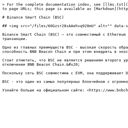
> For the complete documentation index, see [llms.txt](
to page URLs; this page is available as [Markdown](http
# Binance Smart Chain (BSC)

## <img src="/files/60Gzsr28sAAehvq920mU" alt="" data-s
Binance Smart Chain (BSC) — это совместимый с Ethereum 
транзакции.

Одно из главных преимуществ BSC - высокая скорость обра
способность BNB Beacon Chain и при этом внедрить в экос
Стоит отметить, что BSC не является решением второго ур
отключении BNB Beacon Chain.&#x20;

Поскольку сеть BSC совместима с EVM, она поддерживает D
BSC - это один из самых популярных блокчейнов с огромно